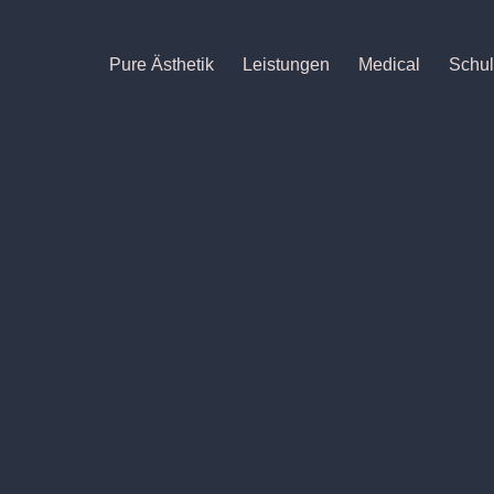
Pure Ästhetik
Leistungen
Medical
Schu
thetik
THETISCHE KOSM