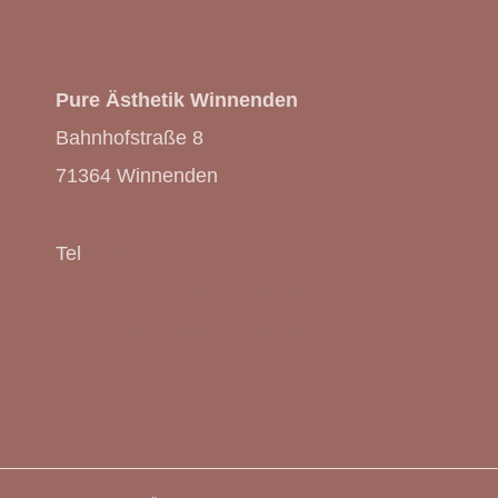
KONTAKT
Pure Ästhetik Winnenden
Bahnhofstraße 8
71364 Winnenden
Tel
0176 214 538 29
info@pure-aesthetik-winnenden.de
www.pure-aesthetik-winnenden.de